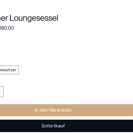
er Loungesessel
andardpreis
Sale-
 180,00
Preis
weisitzer
In den Warenkorb
Sofortkauf