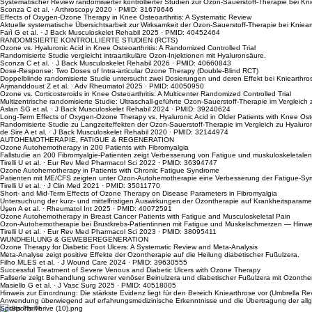
Systematischer Review randomisierter kontrollierter Studien zur Ozon-Sauerstoff-Therapie bei Kni
Sconza C et al. · Arthroscopy 2020 · PMID: 31679646
Effects of Oxygen-Ozone Therapy in Knee Osteoarthritis: A Systematic Review
Aktuelle systematische Übersichtsarbeit zur Wirksamkeit der Ozon-Sauerstoff-Therapie bei Kniear
Farì G et al. · J Back Musculoskelet Rehabil 2025 · PMID: 40452464
RANDOMISIERTE KONTROLLIERTE STUDIEN (RCTS)
Ozone vs. Hyaluronic Acid in Knee Osteoarthritis: A Randomized Controlled Trial
Randomisierte Studie vergleicht intraartikuläre Ozon-Injektionen mit Hyaluronsäure.
Sconza C et al. · J Back Musculoskelet Rehabil 2026 · PMID: 40660843
Dose-Response: Two Doses of Intra-articular Ozone Therapy (Double-Blind RCT)
Doppelblinde randomisierte Studie untersucht zwei Dosierungen und deren Effekt bei Kniearthro
Arjmanddoust Z et al. · Adv Rheumatol 2025 · PMID: 40050950
Ozone vs. Corticosteroids in Knee Osteoarthritis: A Multicenter Randomized Controlled Trial
Multizentrische randomisierte Studie: Ultraschall-geführte Ozon-Sauerstoff-Therapie im Vergleich 
Aslan SG et al. · J Back Musculoskelet Rehabil 2024 · PMID: 39240624
Long-Term Effects of Oxygen-Ozone Therapy vs. Hyaluronic Acid in Older Patients with Knee Oste
Randomisierte Studie zu Langzeiteffekten der Ozon-Sauerstoff-Therapie im Vergleich zu Hyaluro
de Sire A et al. · J Back Musculoskelet Rehabil 2020 · PMID: 32144974
AUTOHEMOTHERAPIE, FATIGUE & REGENERATION
Ozone Autohemotherapy in 200 Patients with Fibromyalgia
Fallstudie an 200 Fibromyalgie-Patienten zeigt Verbesserung von Fatigue und muskuloskeleta
Tirelli U et al. · Eur Rev Med Pharmacol Sci 2022 · PMID: 36394747
Ozone Autohemotherapy in Patients with Chronic Fatigue Syndrome
Patienten mit ME/CFS zeigten unter Ozon-Autohemotherapie eine Verbesserung der Fatigue-Sy
Tirelli U et al. · J Clin Med 2021 · PMID: 35011770
Short- and Mid-Term Effects of Ozone Therapy on Disease Parameters in Fibromyalgia
Untersuchung der kurz- und mittelfristigen Auswirkungen der Ozontherapie auf Krankheitsparame
Üşen A et al. · Rheumatol Int 2025 · PMID: 40072591
Ozone Autohemotherapy in Breast Cancer Patients with Fatigue and Musculoskeletal Pain
Ozon-Autohemotherapie bei Brustkrebs-Patientinnen mit Fatigue und Muskelschmerzen — Hinwe
Tirelli U et al. · Eur Rev Med Pharmacol Sci 2023 · PMID: 38095411
WUNDHEILUNG & GEWEBEREGENERATION
Ozone Therapy for Diabetic Foot Ulcers: A Systematic Review and Meta-Analysis
Meta-Analyse zeigt positive Effekte der Ozontherapie auf die Heilung diabetischer Fußulzera.
Filho MLES et al. · J Wound Care 2024 · PMID: 39630555
Successful Treatment of Severe Venous and Diabetic Ulcers with Ozone Therapy
Fallserie zeigt Behandlung schwerer venöser Beinulzera und diabetischer Fußulzera mit Ozonthe
Masiello G et al. · J Vasc Surg 2025 · PMID: 40518005
Hinweis zur Einordnung: Die stärkste Evidenz liegt für den Bereich Kniearthrose vor (Umbrella R
Anwendung überwiegend auf erfahrungsmedizinische Erkenntnisse und die Übertragung der allg
Sports Thrive