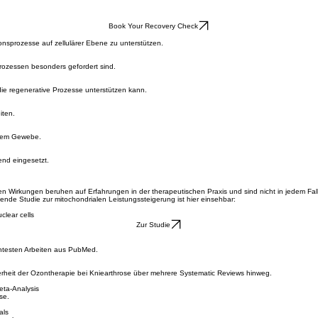
Book Your Recovery Check
nsprozesse auf zellulärer Ebene zu unterstützen.
prozessen besonders gefordert sind.
ie regenerative Prozesse unterstützen kann.
iten.
chtem Gewebe.
end eingesetzt.
n Wirkungen beruhen auf Erfahrungen in der therapeutischen Praxis und sind nicht in jedem Fall
nde Studie zur mitochondrialen Leistungssteigerung ist hier einsehbar:
clear cells
Zur Studie
vantesten Arbeiten aus PubMed.
rheit der Ozontherapie bei Kniearthrose über mehrere Systematic Reviews hinweg.
eta-Analysis
se.
als