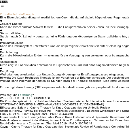
DE
EN
Ozon-Hochdosis-Therapie
nach Dr. Lahodny
Eine Eigenblutbehandlung mit medizinischem Ozon, die darauf abzielt, körpereigene Regeneratio
◆
Zelluläre Energie
Kann die mitochondriale Aktivität fördern — die Energiezentralen deiner Zellen, die bei Heilungs
◆
Stammzellbildung
Studien nach Dr. Lahodny deuten auf eine Förderung der körpereigenen Stammzellbildung hin, d
◆
Immunmodulation
Kann das Immunsystem unterstützen und die körpereigene Abwehr bei erhöhter Belastung begle
◆
Durchblutung
Kann die Mikrozirkulation fördern — relevant für die Versorgung von verletztem oder beanspru
◆
Antimikrobiell
Ozon zeigt in Laborstudien antimikrobielle Eigenschaften und wird erfahrungsmedizinisch begleit
◆
Entgiftung
Wird erfahrungsmedizinisch zur Unterstützung körpereigener Entgiftungsprozesse eingesetzt.
Hinweis: Die Ozon-Hochdosis-Therapie ist ein Verfahren der Erfahrungsmedizin. Die beschriebene
Wirkung kann innerhalb der ersten 48 Stunden nach der Therapie einsetzen. Eine erste wegweise
Ozone high dose therapy (OHT) improves mitochondrial bioenergetics in peripheral blood mononu
Was sagt die
Forschung
?
WISSENSCHAFTLICHE GRUNDLAGE
Die Ozontherapie wird in zahlreichen klinischen Studien untersucht. Hier eine Auswahl der rele
SYSTEMATIC REVIEWS & META-ANALYSEN (HÖCHSTES EVIDENZNIVEAU)
Efficacy and Safety of Ozone Therapy for Knee Osteoarthritis: An Umbrella Review
Umbrella Review (Review der Reviews) — höchstes Evidenzlevel. Bewertet Wirksamkeit und Siche
Lino VTS et al. · Front Physiol 2024 · PMID: 38444768
Intra-articular Ozone Therapy Attenuates Pain in Knee Osteoarthritis: A Systematic Review and M
Meta-Analyse untersucht die Wirkung intraartikulärer Ozontherapie auf Schmerzen bei Kniearthro
Noori-Zadeh A et al. · Complement Ther Med 2019 · PMID: 30670248
Oxygen-Ozone Therapy for Knee Osteoarthritis: Systematic Review of Randomized Controlled Tri