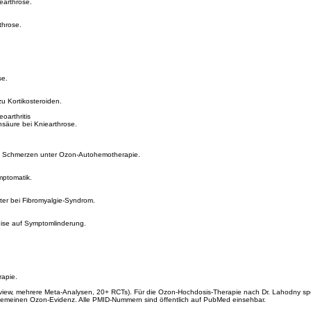
earthrose.
throse.
se.
zu Kortikosteroiden.
oarthritis
nsäure bei Kniearthrose.
len Schmerzen unter Ozon-Autohemotherapie.
mptomatik.
ter bei Fibromyalgie-Syndrom.
ise auf Symptomlinderung.
rapie.
eview, mehrere Meta-Analysen, 20+ RCTs). Für die Ozon-Hochdosis-Therapie nach Dr. Lahodny spezi
emeinen Ozon-Evidenz. Alle PMID-Nummern sind öffentlich auf PubMed einsehbar.